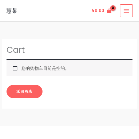
跳
慧巢
¥
0.00
至
内
容
Cart
您的购物车目前是空的。
返回商店