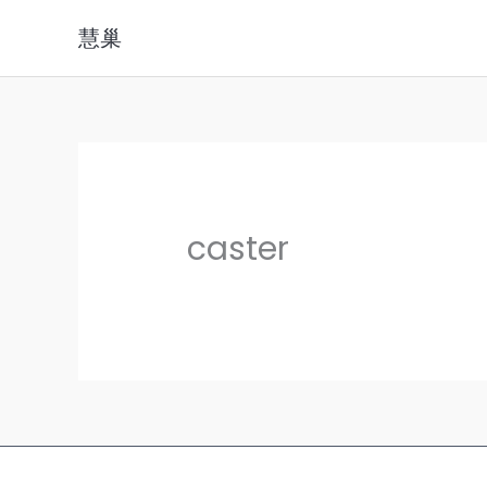
跳
慧巢
至
内
容
caster