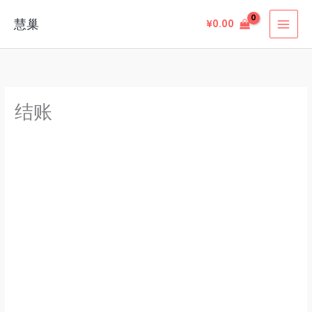
跳
慧巢
¥
0.00
至
内
容
结账