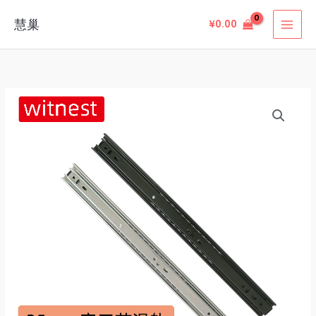
跳
慧巢
¥
0.00
至
内
容