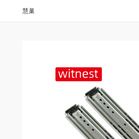
跳
慧巢
至
内
容