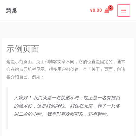
跳
慧巢
¥
0.00
至
内
容
示例页面
这是示范页面。页面和博客文章不同，它的位置是固定的，通常
会在站点导航栏显示。很多用户都创建一个「关于」页面，向访
客介绍自己。例如：
大家好！ 我白天是一名快递小哥，晚上是一名有抱负
的魔术师，这是我的网站。 我住在北京，养了一只名
叫二哈的小狗。 我平时喜欢喝可乐，还有遛狗。